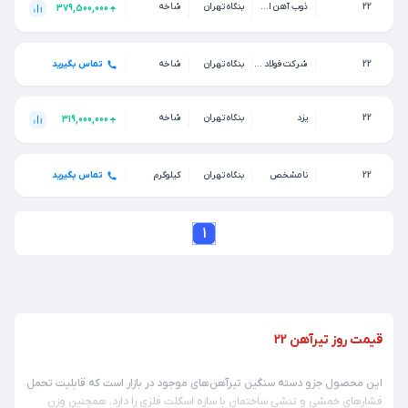
22
ذوب آهن اصفهان
بنگاه تهران
شاخه
379,500,000
22
شرکت فولاد آلیاژی ایران(سهامی عام) (فولاد آلیاژی یزد)
بنگاه تهران
شاخه
تماس بگیرید
22
یزد
بنگاه تهران
شاخه
319,000,000
22
نامشخص
بنگاه تهران
کیلوگرم
تماس بگیرید
1
قیمت روز تیرآهن 22
این محصول جزو دسته سنگین تیرآهن‌های موجود در بازار است که قابلیت تحمل
فشارهای خمشی و تنشی ساختمان با سازه اسکلت فلزی را دارد. همچنین وزن