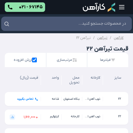
۰۲۱ - ۶۷۱۴۵
کارآهن
/
تیرآهن
/
تیرآهن 22
قیمت تیرآهن 22
فیلترها
مرتب‌سازی
ارزش افزوده
سایز
کارخانه
محل
واحد
قیمت (ریال)
تحویل
22
ذوب آهن اصفهان
بنگاه اصفهان
شاخه
تماس بگیرید
22
ذوب آهن اصفهان
کارخانه
کیلوگرم
1,166,000