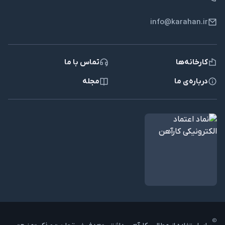
این محصول که به صورت اختصاصی توسط شرکت فولاد البرز ایرانیان تولید
می‌شود، دارای وزن حدودی 310 کیلوگرم است. البته این عدد تقریبی است و هر
info@karahan.ir
دوره از تولید این محصول توسط فایکو می‌تواند وزن متفاوتی داشته باشد. با
این وجود، استاندارد تولید تیر 22 فایکو شامل استاندارد IPE است. نکته مهم در
این محصول، مقاومت بالای آن در برابر بارهای وارده به سازه اسکلت فلزی است؛
به طوری که می‌تواند هرگونه لنگر خمشی را خنثی کند. در ضمن بیشترین کاربرد
کارخانه‌ها
تماس با ما
تیر ۲۲ فایکو برای تیر، ستون، نعل درگاه و خرپا است. همچنین باید اشاره کنیم که
قیمت خرید تیرآهن 22 فایکو بر اساس وزن محصول تعیین می‎شود. برای اطلاع از
درباره‌ی ما
مجله
قیمت روز این محصول، سایت کارآهن را دنبال کنید.
قیمت تیرآهن 22 اهواز
کارخانه کوثر اهواز یکی از مهم‌ترین تولیدکنندگان تیر با سایز 22 است که این
محصول را در شاخه‌های 12 متری تولید می‌کند. استاندارد تولید این محصول
شامل IPE است که استحکام و مقاومت آن را در برابر سازه اسکلت فلزی نشان
می‌دهد. با این حال، مقاومت بالا در برابر بارهای وارده به ساختمان، دوام و عمر
طولانی، قابلیت جوشکاری خوب و بسیاری موارد دیگر، از جمله مزایای این
محصول به حساب می‌آید. در ضمن بیشترین کاربرد تیر 22 اهواز برای تیر، ستون،
خرپا، کفی ستون، شاه تیر و نعل درگاه است. برای کسب اطلاعات بیشتر درباره
قیمت تیرآهن کوثر اهواز، با کارشناسان کارآهن تماس بگیرید. 67145-021.