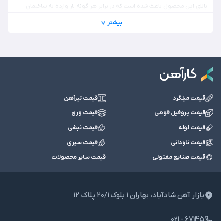
بالای این محصول باعث شده است که در برابر هر گونه بار وارده به ساختمان
مقاومت بالایی از خود نشان دهد. با این حال، قیمت روز محصول بر اساس وزن
بیشتر
تعیین می‌شود. عوامل دیگری نیز بر قیمت آن اثرگذار هستند که در ادامه به آن
می‌پردازیم. فقط در نظر داشته باشید که قیمت خرید تیرآهن 22 به صورت
لحظه‌ای و بر اساس نوسانات بازار تغییر پیدا می‌کند. به همین دلیل نمی‌توان یک
قیمت مشخص را برای این محصول در نظر گرفت. برای اطلاع از
قیمت روز تیرآهن
، سایت کارآهن را دنبال کنید.
قیمت تیرآهن 22 اصفهان
قیمت میلگرد
قیمت تیرآهن
ذوب آهن اصفهان یکی از تولیدکنندگان مهم تیر 22 است که این محصول را در
قیمت پروفیل قوطی
قیمت ورق
شاخه‌های 12 متری تولید و عرضه می‌کند. وزن حدودی این محصول تولید شده
قیمت لوله
قیمت نبشی
توسط کارخانه ذوب آهن اصفهان در حدود 230 کیلوگرم است که بر اساس
استاندارد ایران و اروپا (IPE) به تولید می‎رسد. با این وجود مهم‌ترین عامل در
قیمت ناودانی
قیمت سپری
قیمت تیر 22 اصفهان، وزن محصول است. وزن تعیین می‎کند که این محصول با
قیمت صنایع مفتولی
قیمت سایر محصولات
چه نرخی در بازار آهن معامله شود. اگر شما هم به دنبال خرید تیر 22 اصفهان
هستید، پیشنهاد می‌کنیم با کارشناسان کارآهن مشورت کنید. برای ارتباط با
کارشناسان متخصص، با شماره 67145-021 تماس بگیرید.
بازار آهن شادآباد، بهاران ١ بلوک ٢٠/١ پلاک ١٢
قیمت تیرآهن 22 فایکو
021 - 67145