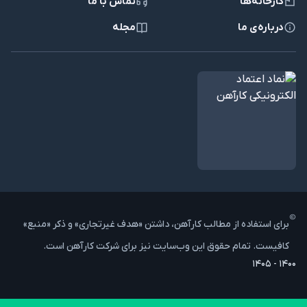
کارخانه‌ها
تماس با ما
این محصول در سایز 30 میلی‌متر با وزن تقریبی و 506 کیلوگرم و در شاخه‌های
درباره‌ی ما
مجله
با طول 12 متر تولید می‎شود. ضخامت بال و جان این محصول به ترتیب 10.7 و
7.1 میلی‌متر است. در ضمن عرض بال تیر سایز 30 در حدود 150 میلی‌متر در نظر
گرفته می‌شود. در ضمن ابعاد ارائه شده برای این محصول بسیار بیشتر از
سایزهای پایین‌تر است. بنابراین طبیعی است که تیر 30 به قیمت بیشتر از
سایزهای پایین تر در بازار آهن عرضه شود. اگر به دنبال خرید تیرآهن 30 با قیمت
مناسب و کیفیت مطلوب هستید، با کارشناسان کارآهن مشورت کنید. برای ارتباط
با کارشناسان، با شماره 67145-021 تماس بگیرید.
لازم به یادآوری است که این محصول بر اساس استانداردی ایران و اروپا (IPE)،
استاندارد چین و روسیه (INP)، تیر لانه زنبوری (CPE و تیر هاش یا بال پهن
(IPB) تولید می‌شود. متداول‌‎ترین استاندارد مورد استفاده برای این محصول،
استاندارد IPE است.
وزن تیرآهن 30
برای استفاده از مطالب کارآهن، داشتن «هدف غیرتجاری» و ذکر «منبع»
وزن یکی از مهم‌ترین عوامل موثر بر قیمت روز این محصول است. هر چقدر وزن
کافیست. تمام حقوق این وب‌سایت نیز برای شرکت کارآهن است.
تیر بیشتر باشد، قیمت آن نیز در بازار افزایش پیدا می‌کند. در نظر داشته باشید که
مقدار وزن و تاثیر آن بر قیمت، رابطه مستقیم با هزینه حمل و نقل بار دارد. زیرا
۱۴۰۰ - ۱۴۰۵
هر چقدر وزن تیر بیشتر باشد، نیاز به یک تریلر با مقاومت بالا برای حمل آن است.
در نتیجه هزینه حمل و نقل آن نیز افزایش پیدا می‌کند که در نتیجه بر قیمت
نهایی محصول تاثیر می‎گذارد.