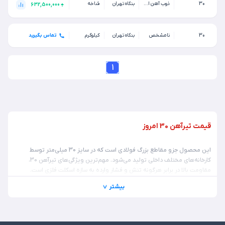
30
ذوب آهن اصفهان
بنگاه تهران
شاخه
632,500,000
30
نامشخص
بنگاه تهران
کیلوگرم
تماس بگیرید
1
قیمت تیرآهن 30 امروز
این محصول جزو مقاطع بزرگ فولادی است که در سایز 30 میلی‌متر توسط
کارخانه‌های مختلف داخلی تولید می‌شود. مهم‌ترین ویژگی‌های تیرآهن 30،
مقاومت بالا در برابر هرگونه تنش و فشار وارده به سازه اسکلت فلزی است.
بنابراین برای پروژه‌های عمرانی که نیاز به مقاومت بالا در برابر فشار بالا دارند، این
بیشتر
محصول بهترین گزینه است. زیرا از نظر استحکام در موقعیت بسیار خوبی قرار
دارد و می‌تواند استحکام مورد نیاز سازه‌های مختلف را تامین کنید. برای استعلام
قیمت تیرآهن
، با کارشناسان کارآهن تماس بگیرید. شماره تماس: 67145-021.