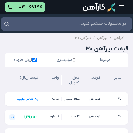
۰۲۱ - ۶۷۱۴۵
کارآهن
/
تیرآهن
/
تیرآهن 30
قیمت تیرآهن 30
فیلترها
مرتب‌سازی
ارزش افزوده
سایز
کارخانه
محل
واحد
قیمت (ریال)
تحویل
30
ذوب آهن اصفهان
بنگاه اصفهان
شاخه
تماس بگیرید
30
ذوب آهن اصفهان
کارخانه
کیلوگرم
1,221,000