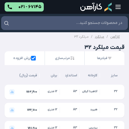
۰۲۱ - ۶۷۱۴۵
کارآهن
/
میلگرد
/
میلگرد 32
قیمت میلگرد 32
فیلترها
مرتب‌سازی
ارزش افزوده
سایز
کارخانه
استاندارد
برش
قیمت (ریال)
32
آناهیتا گیلان
A3
12 متری
763,400
32
هیربد
A3
12 متری
722,700
32
پردیس
A3
12 متری
761,200