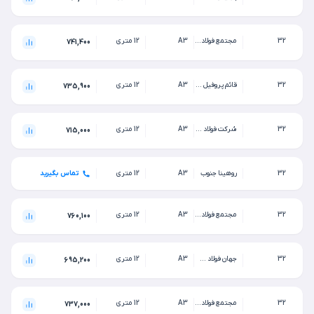
32
مجتمع فولاد صنعت شاهین بناب
A3
12 متری
741,400
32
قائم پروفیل رازی
A3
12 متری
735,900
32
شرکت فولاد آذربایجان(میانه)
A3
12 متری
715,000
32
روهینا جنوب
A3
12 متری
تماس بگیرید
32
مجتمع فولاد کویر
A3
12 متری
760,100
32
جهان فولاد سیرجان
A3
12 متری
695,200
32
مجتمع فولاد امیرکبیر خزر
A3
12 متری
737,000