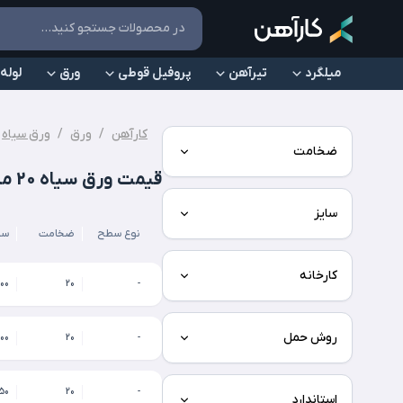
میلگرد
تیرآهن
پروفیل قوطی
ورق
لوله
کارآهن
/
ورق
/
ورق سیاه
ضخامت
قیمت ورق سیاه 20 میل
سایز
نوع سطح
ضخامت
سا
کارخانه
00
20
-
روش حمل
00
20
-
*1100
20
-
استاندارد