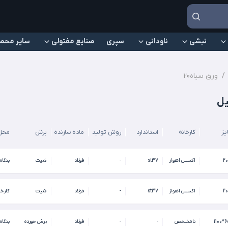
نبشی
ناودانی
سپری
صنایع مفتولی
سایر محص
/
ورق سیاه20
یز
کارخانه
استاندارد
روش تولید
ماده سازنده
برش
محل
20
اکسین اهواز
st37
-
فولاد
شیت
بنگاه
20
اکسین اهواز
st37
-
فولاد
شیت
کارخا
650
نامشخص
-
-
فولاد
برش خورده
بنگاه