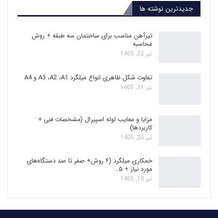
جدیدترین نوشته ها
تیرآهن مناسب برای ساختمان سه طبقه + روش
محاسبه
تیر 22, 1405
تفاوت شکل ظاهری انواع میلگرد A3 ،A2 ،A1 و A4
تیر 21, 1405
مزایا و معایب لوله اسپیرال (مشخصات فنی +
کاربردها)
تیر 20, 1405
خمکاری میلگرد (۶ روش+ صفر تا صد دستگاه‌های
مورد نیاز + ۵…
تیر 18, 1405