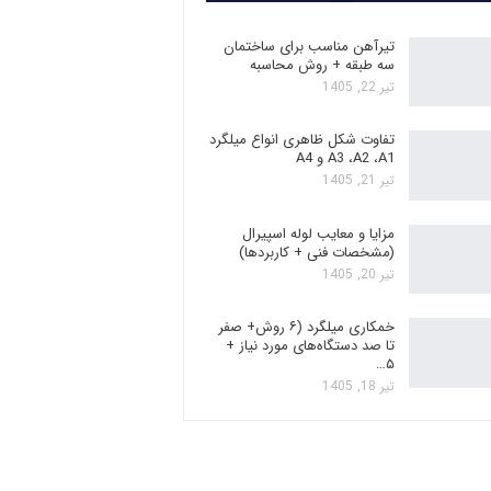
تیرآهن مناسب برای ساختمان
سه طبقه + روش محاسبه
تیر 22, 1405
تفاوت شکل ظاهری انواع میلگرد
A3 ،A2 ،A1 و A4
تیر 21, 1405
مزایا و معایب لوله اسپیرال
(مشخصات فنی + کاربردها)
تیر 20, 1405
خمکاری میلگرد (۶ روش+ صفر
تا صد دستگاه‌های مورد نیاز +
۵…
تیر 18, 1405