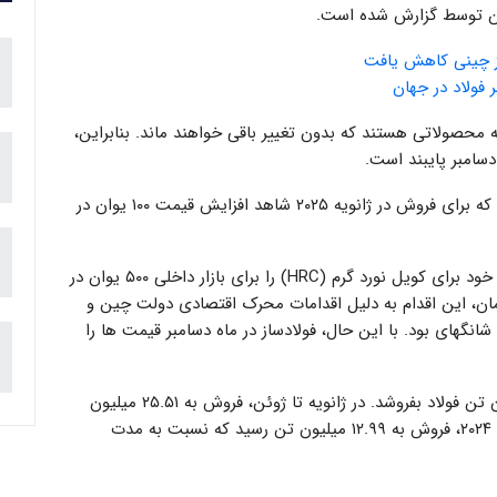
از چینی کاهش یافت
مله محصولاتی هستند که بدون تغییر باقی خواهند ماند. بنابراین،
سامبر پایبند است.
تنها استثناء فولاد با پوشش پلیمری خواهد بود که برای فروش در ژانویه ۲۰۲۵ شاهد افزایش قیمت ۱۰۰ یوان در
به عنوان یادآوری، بائو استیل قیمت ماه نوامبر خود برای کویل نورد گرم (HRC) را برای بازار داخلی ۵۰۰ یوان در
در آن زمان، این اقدام به دلیل اقدامات محرک اقتصادی دولت چین و
 آتی HRC در بورس آتی شانگهای بود. با این حال، فولادساز در ماه دسامبر قیمت ها را
این شرکت قصد دارد در سال جاری ۵۲.۲ میلیون تن فولاد بفروشد. در ژانویه تا ژوئن، فروش به ۲۵.۵۱ میلیون
تن (-۰.۱۹٪ سالانه) رسید. در سه ماهه دوم سال ۲۰۲۴، فروش به ۱۲.۹۹ میلیون تن رسید که نسبت به مدت