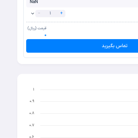
NaN
−
+
قیمت (ریال)
0
تماس بگیرید