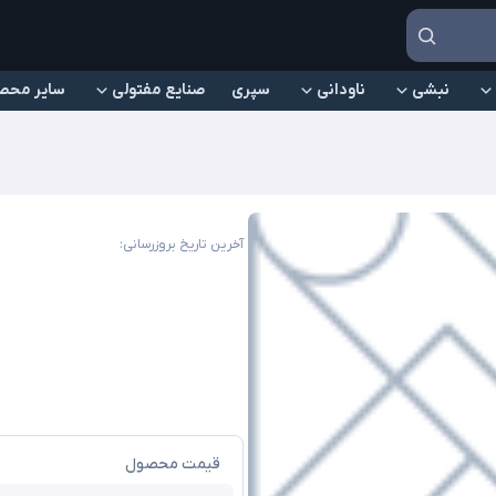
نبشی
ناودانی
سپری
صنایع مفتولی
سایر محص
آخرین تاریخ بروزرسانی:
قیمت محصول