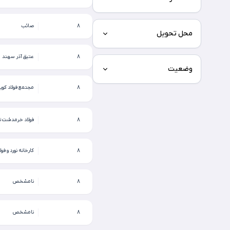
8
صائب
محل تحویل
8
عتیق آذر سهند
وضعیت
8
مجتمع فولاد کویر
8
فولاد خرمدشت ت
8
8
نامشخص
8
نامشخص