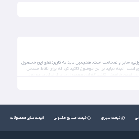
وزنی، سایز و ضخامت است. همچنین باید به کاربردهای این محصول
داشته که تاثیر مستقیم بر قیمت آن می‌گذارد. بیشترین مصرف این محصول در صنعتی ساختمان‎سازی است. البته نباید بر این موضوع تاکید کرد که برای نقاط حساس
 در ضمن فراموش نکنید که این محصول در بازار ایران در دو نوع
د ندارد. بنابراین نمی‌توان انتظار داشت که وظایف مهم در آرماتور
نی
قیمت سپری
قیمت صنایع مفتولی
قیمت سایر محصولات
ت نهایی اثر گذاشته است. به طوری که در حال حاضر شاهد نرخ
افزایشی این محصول در بازارهای آهن کشور هستیم. از جمله دلایل افزایش قیمت این محصول می‌توان به بالا رفتن نرخ ارز به بالاتر از کانال 80 هزار تومان اشاره کرد که تاثیر
بسزایی بر نرخ و میزان عرضه و تقاضای این نوع میلگرد داشته است. پیشنهاد ما این است که پیش از خرید و استعلام قیمت روز میلگرد ساده 8، با کارشناسان کارآهن مشورت کنید.