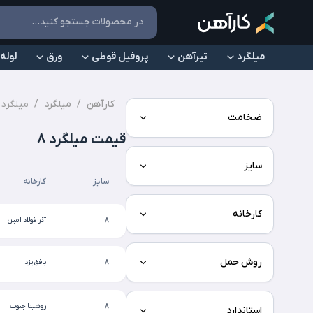
میلگرد
تیرآهن
پروفیل قوطی
ورق
لوله
کارآهن
/
میلگرد
/
میلگرد 8
ضخامت
قیمت میلگرد ۸
سایز
سایز
کارخانه
کارخانه
8
آذر فولاد امین
روش حمل
8
بافق یزد
8
روهینا جنوب
استاندارد