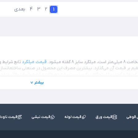
2
3
4
بعدی
1
قیمت میلگرد
تابع شرایط 
نیز توجه 
ستفاده کرد؛ زیرا استحکام زیادی نسبت به محصولات مشابه با سایز بالاتر ندارد.
کنید یا با کارشناسان فروش به شماره 67145-021 تماس بگیرید.
بیشتر
تولید می‌شود. یعنی بدون آج است و هیچگونه برجستگی یا برآمدگی بر روی سطح آن وجو
 قوطی
قیمت ورق
قیمت لوله
قیمت نبشی
قیمت ناودا
ن محصول گذاشت. با این وجود قیمت آن همواره دسخوش نوساناتی است که بر قیم
به نوع آجدار تفاوت دارد.