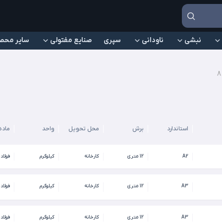
نبشی
ناودانی
سپری
صنایع مفتولی
سایر محص
استاندارد
برش
محل تحویل
واحد
ماده
A2
12 متری
کارخانه
کیلوگرم
فولاد
A3
12 متری
کارخانه
کیلوگرم
فولاد
A3
12 متری
کارخانه
کیلوگرم
فولاد