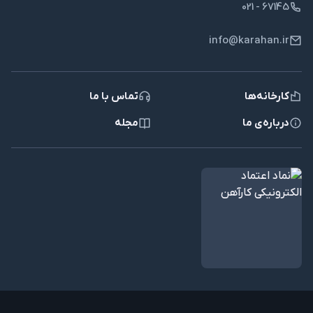
021 - 67145
info@karahan.ir
کارخانه‌ها
تماس با ما
درباره‌ی ما
مجله